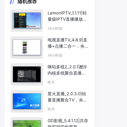
随机推荐
LemonIPTV_1.1.11|轻
量级IPTV直播播放
器，支持M3U/EPG
14小时前
电视直播TV_4.8.9|直
播+点播二合一，央视
卫视影视全搞定
14小时前
咪咕多线2_2.0.1|酷9
内核多线聚合直播
TV，央视卫视一搜即
昨天
看
星火直播_2.0.3.0|轻
量直播聚合TV，央视
卫视全覆盖
昨天
GD影视_5.4.1.12|共存
版双端四包更新，