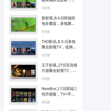
TV+手机互不干扰
3天前
新影视_6.4.0|双端四
包全覆盖，多线聚合
TV+手机
5天前
TAO影试_8.3.3|多线
聚合影视TV，低调务
实的追剧之选
5天前
王子影视_270|百兆级
片源聚合影视TV，海
量资源解码强
5天前
NewBox_1.7.0|双端三
包升级版，TV+手机
多线聚合影视
6天前