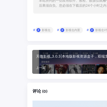
本站所列的一切应用软件、教程、数据仅限
用
后果须自负。您必须在下载后的24个小时之
#
#
#
影视仓
影视仓内置
影视仓V
天微影视_3.0.3|本地版影视资源盒子，双端
上一篇
评论
(0)