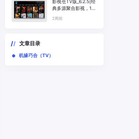
影视仓TV版_6.2.5|经
典多源聚合影视，16
线程搜索+Exo硬解
2周前
文章目录
机缘巧合（TV）