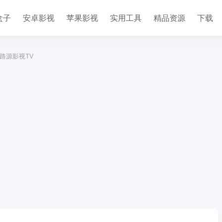
盒子
安卓影视
苹果影视
实用工具
精品资源
下载
线路源影视TV