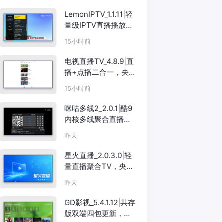
LemonIPTV_1.1.11|轻
量级IPTV直播播放
器，支持M3U/EPG
15小时前
电视直播TV_4.8.9|直
播+点播二合一，央视
卫视影视全搞定
15小时前
咪咕多线2_2.0.1|酷9
内核多线聚合直播
TV，央视卫视一搜即
昨天
看
星火直播_2.0.3.0|轻
量直播聚合TV，央视
卫视全覆盖
昨天
GD影视_5.4.1.12|共存
版双端四包更新，