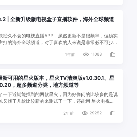
43.2 | 全新升级版电视盒子直播软件，海外全球频道
款经久不衰的电视直播APP，虽然更新不是很频率，但确实
主打的海外全球频道，对于喜欢的人来说是非常必不可少
视、卫视、地方台、少儿频道、综艺节目、体育赛事、教育
11088
1年前
以及明星、音乐、舞蹈…
最新可用的星火版本，星火TV清爽版v1.0.30.1、星
.0.20，超多频道分类，地方频道等
了一下近期能找到的两款星火，因为好像问的比较多的是说
以又找了几款比较新的来测试了一下，还能用 星火电视
星火海外版（清爽版）v1.0.20，这两款都还正常可以打开播放，
29252
2年前
新可以…
Posts