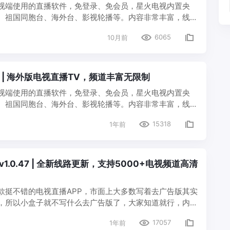
视端使用的直播软件，免登录、免会员，星火电视内置央
、祖国同胞台、海外台、影视轮播等。内容非常丰富，线路
V 星火一直都是稳定更新，也是目前小盒子觉得港澳苔+海外
6065
10月前
 要选Noad版本…
49 | 海外版电视直播TV，频道丰富无限制
视端使用的直播软件，免登录、免会员，星火电视内置央
、祖国同胞台、海外台、影视轮播等。内容非常丰富，线路
视直播已经分享很多次了，有收到粉丝反馈说很多频道播放
15318
1年前
经常测试的，今天就跟大…
1.0.47 | 全新线路更新，支持5000+电视频道高清
款挺不错的电视直播APP，市面上大多数写着去广告版其实
，所以小盒子就不写什么去广告版了，大家知道就行，内置
道，这是真的有的，除了央视、卫视、地方、体育、影视、动
17057
1年前
，而且还有港奥台…