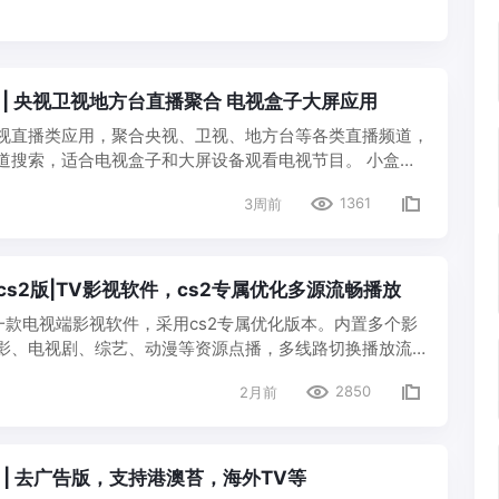
53 | 央视卫视地方台直播聚合 电视盒子大屏应用
视直播类应用，聚合央视、卫视、地方台等各类直播频道，
道搜索，适合电视盒子和大屏设备观看电视节目。 小盒子
播频道全切换快，大屏看电视节目简单实用。 星火电视
1361
3周前
直观，频道分类涵盖央…
2 cs2版|TV影视软件，cs2专属优化多源流畅播放
一款电视端影视软件，采用cs2专属优化版本。内置多个影
影、电视剧、综艺、动漫等资源点播，多线路切换播放流
电视遥控器操作。 小盒子说：cs2专属优化版性能更好，多
2850
2月前
端追剧体验不错…
.50 | 去广告版，支持港澳苔，海外TV等