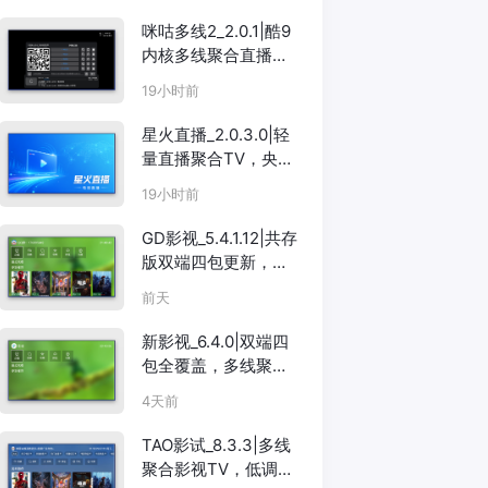
咪咕多线2_2.0.1|酷9
内核多线聚合直播
TV，央视卫视一搜即
19小时前
看
星火直播_2.0.3.0|轻
量直播聚合TV，央视
卫视全覆盖
19小时前
GD影视_5.4.1.12|共存
版双端四包更新，
TV+手机互不干扰
前天
新影视_6.4.0|双端四
包全覆盖，多线聚合
TV+手机
4天前
TAO影试_8.3.3|多线
聚合影视TV，低调务