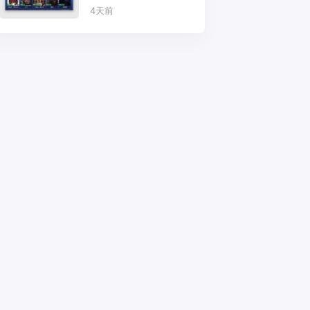
实的追剧之选
4天前