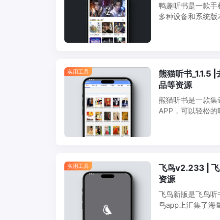
鸭趣听书是一款手
多种设备和系统版
播剧等多种音频内
子说：自动免广告
实用工具
熊猫听书_1.1.
品等资源
熊猫听书是一款集评
APP，可以轻松
的，可以随意的进
能够为大家带来更
实用工具
飞鸟v2.233
资源
飞鸟新版是飞鸟听
鸟app上汇集了
体验感更好哦！ 飞