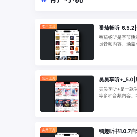
实用工具
番茄畅听_6.5
番茄畅听是字节跳
员音频内容。涵盖
然，支持离线下载
通勤路上好伴侣。 
实用工具
昊昊享听+_5.
昊昊享听+是一款
等多种音频内容。
说：听书听电台的利
声小说、广播电台
实用工具
鸭趣听书1.0.