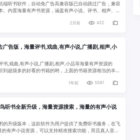
机端听书软件，自动免广告高兼容版已自动跳过广告，兼容
本。内置海量有声书资源，涵盖有声小说、评书、相声、广
容，支持搜索、收藏、播放记录、定时关闭等功能。 小盒
422
2月前
不需要手动跳过，高兼…
5 |去广告版，海量评书,戏曲,有声小说,广播剧,相声,小
书,戏曲,有声小说,广播剧,相声,小品等海量有声资源的
的听到超级多的好看的书籍的哟，上面的书籍资源相当的丰富
行在线的下载缓存来听的，同时也内置各种各样的语音包，
5581
1年前
丰富的听书体验…
 | 飞鸟听书全新升级，海量资源搜索，海量的有声小说
书的升级版本，这款软件为用户提供了免费听书服务，在飞
海量的有声小说资源，可以支持精准搜索功能，而且真人音色
鸟（Android） 不需要登录，可以直接随机生成一个账号