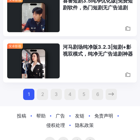
喜番短剧3.5纯净优化版|免费短
剧软件，热门短剧无广告追剧
河马剧场纯净版3.2.3|短剧+影
安卓影视
视双模式，纯净无广告追剧神器
Posts
1
2
3
4
5
6
Navigation
投稿
帮助
广告
友链
免责声明
侵权处理
隐私政策