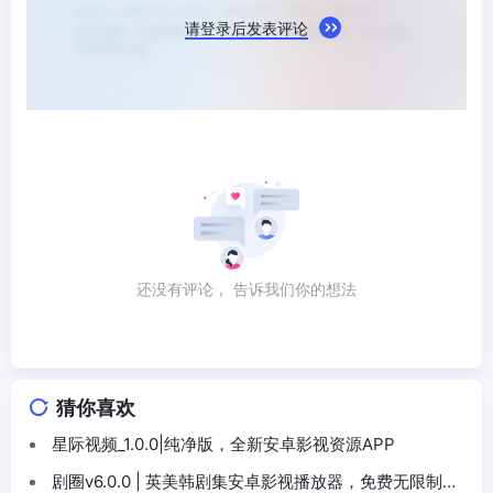
请登录后发表评论
还没有评论， 告诉我们你的想法
猜你喜欢
星际视频_1.0.0|纯净版，全新安卓影视资源APP
剧圈v6.0.0 | 英美韩剧集安卓影视播放器，免费无限制观