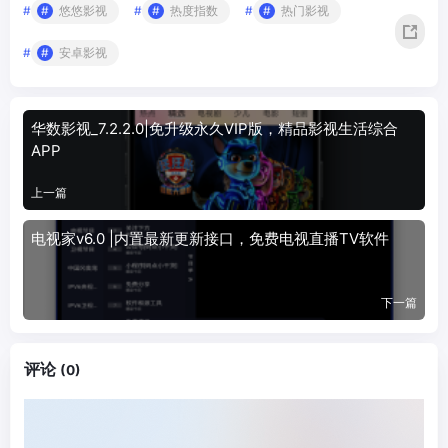
#
悠悠影视
#
热度指数
#
热门影视
#
安卓影视
华数影视_7.2.2.0|免升级永久VIP版，精品影视生活综合
APP
上一篇
电视家v6.0 |内置最新更新接口，免费电视直播TV软件
下一篇
评论
(0)