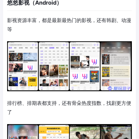
悠悠影视（Android）
影视资源丰富，都是最新最热门的影视，还有韩剧、动漫
等
排行榜、排期表都支持，还有骨朵热度指数，找剧更方便
了