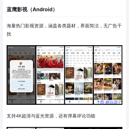
蓝鹰影视（Android）
海量热门影视资源，涵盖各类题材，界面简洁，无广告干
扰
支持4K超清与蓝光资源，还有弹幕评论功能