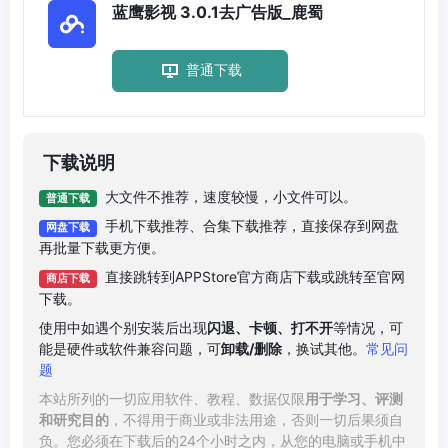
蓝鹰影视 3.0.1去广告版_鹿蜀
普通下载
下载说明
大文件不推荐，速度较慢，小文件可以。
普通下载
手机下载推荐、合集下载推荐，直接保存到网盘
网盘下载
再批量下载更方便。
直接跳转到APPStore官方商店下载或跳转至官网
商店下载
下载。
使用中如遇个别安装后出现
闪退、卡顿、打不开
等情况，可
能是硬件或软件兼容问题，可
卸载/删除
，换试其他。
常见问
题
本站所列的一切应用软件、教程、数据仅限
用于学习、评测
和研究目的
，不得用于商业或非法用途，否则一切后果须自
负。您必须在下载后的24个小时之内，从您的电脑或手机中