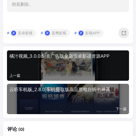
彻底删除。
#
安卓影视
#
蓝鹰影视
#
影视APP
橘汁视频_3.0.0.5|去广告版全新安卓影视资源APP
上一篇
云听车机版_2.8.0|车机提取版高品质电台听书神器
下一篇
评论
(0)