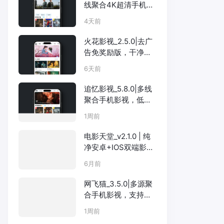
线聚合4K超清手机影
视，投屏下载全支持
4天前
火花影视_2.5.0|去广
告免奖励版，干净看
片白嫖VIP画质
6天前
追忆影视_5.8.0|多线
聚合手机影视，低调
好用的追剧利器
1周前
电影天堂_v2.1.0 | 纯
净安卓+IOS双端影视
APP，支持Netflix、
6月前
短剧、直播，多条4K
网飞猫_3.5.0|多源聚
合手机影视，支持投
屏+离线下载
1周前