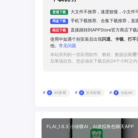
大文件不推荐，速度较慢，小文件
普通下载
手机下载推荐、合集下载推荐，直
网盘下载
直接跳转到APPStore官方商店
商店下载
使用中如遇个别安装后出现
闪退、卡顿、打不
他。
常见问题
本站所列的一切应用软件、教程、数据仅限
用
后果须自负。您必须在下载后的24个小时之
#
#
#
4K影视
安卓影视
仓鼠4K
FLAI_1.8.3|小绿蝶AI，AI虚拟角色聊天APP