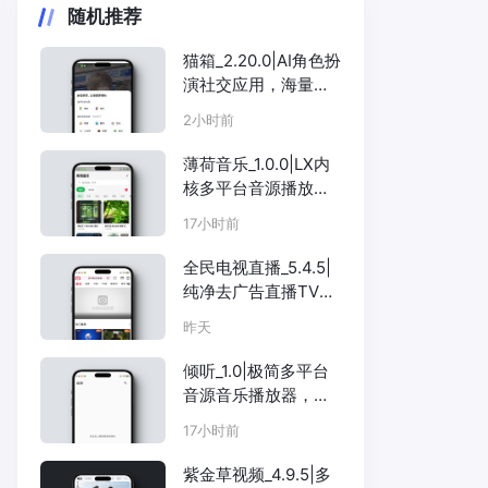
随机推荐
猫箱_2.20.0|AI角色扮
演社交应用，海量虚
拟角色沉浸互动
2小时前
薄荷音乐_1.0.0|LX内
核多平台音源播放
器，附无损音源包
17小时前
全民电视直播_5.4.5|
纯净去广告直播TV，
三版本合集央视卫视
昨天
全覆盖
倾听_1.0|极简多平台
音源音乐播放器，纯
粹听歌
17小时前
紫金草视频_4.9.5|多