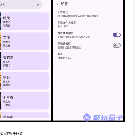
榜和飙升榜。