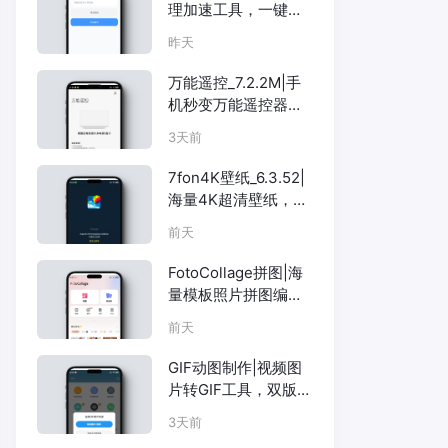
理加速工具，一键释
放空间
昨天
万能遥控_7.2.2M|手
机秒变万能遥控器，
控全屋家电
3天前
7fon4K壁纸_6.3.52|
海量4K超清壁纸，每
天换一张不重样
前天
FotoCollage拼图|海
量模板照片拼图编辑
器
前天
GIF动图制作|视频图
片转GIF工具，双版本
可选含会员版
3天前