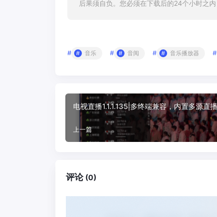
后果须自负。您必须在下载后的24个小时之
#
#
#
#
音乐
音阅
音乐播放器
电视直播1.1.1.135|多终端兼容，内置多源直播
上一篇
评论
(0)