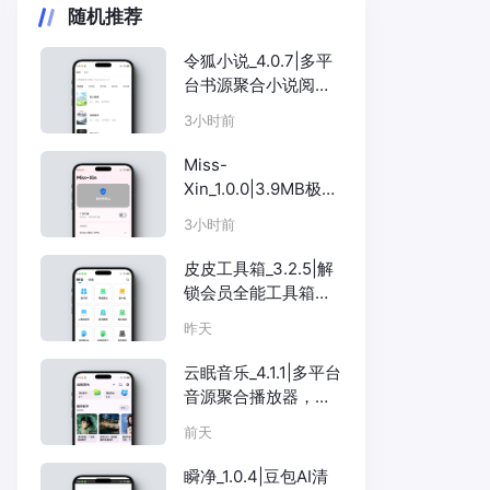
随机推荐
令狐小说_4.0.7|多平
台书源聚合小说阅读
器，追书看书一站搞
3小时前
定
Miss-
Xin_1.0.0|3.9MB极简
AI智能助手，即问即
3小时前
答
皮皮工具箱_3.2.5|解
锁会员全能工具箱，
数十种小工具
昨天
云眠音乐_4.1.1|多平台
音源聚合播放器，支
持歌单导入+睡眠定时
前天
瞬净_1.0.4|豆包AI清