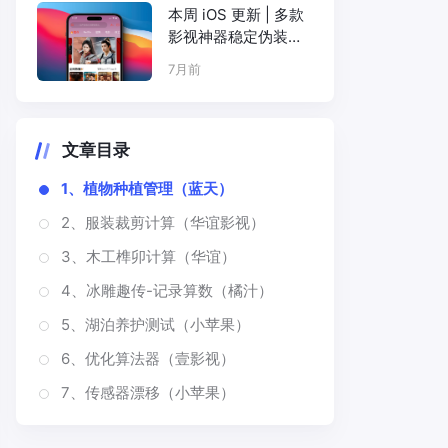
本周 iOS 更新 | 多款
影视神器稳定伪装上
架
7月前
文章目录
1、植物种植管理（蓝天）
2、服装裁剪计算（华谊影视）
3、木工榫卯计算（华谊）
4、冰雕趣传-记录算数（橘汁）
5、湖泊养护测试（小苹果）
6、优化算法器（壹影视）
7、传感器漂移（小苹果）