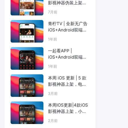
影视神器伪装上架，
院线大片 / 短剧 / 海
7月前
外资源全覆盖
青柠TV | 全新无广告
iOS+Android双端影
视（已更新至橘子
1年前
TV）
一起看APP |
iOS+Android双端更
新，注册观影流畅高
1年前
清画质，海量奈飞、
短剧、吃瓜榜
本周 iOS 更新 | 5 款
影视神器上架，电影
天堂、小苹果、橘子
3月前
等
本周IOS更新|4款iOS
影视神器上架，小柿
子大师兄电影天堂小
2月前
苹果