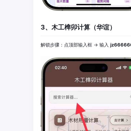
3、木工榫卯计算（华谊）
解锁步骤：点顶部输入框 → 输入
jz66666