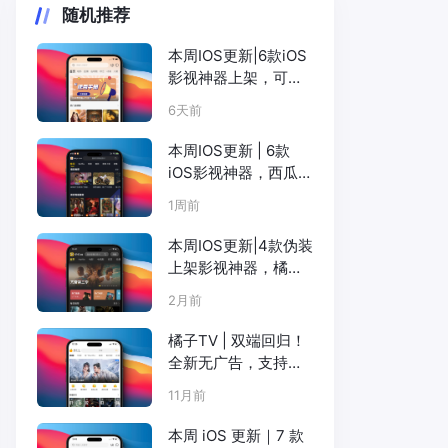
随机推荐
本周IOS更新|6款iOS
影视神器上架，可
可、暖秋、咸鱼、小
6天前
柿子等
本周IOS更新 | 6款
iOS影视神器，西瓜可
可TT粉猪柚子咸鱼全
1周前
上
本周IOS更新|4款伪装
上架影视神器，橘子
松子电影天堂可可
2月前
橘子TV | 双端回归！
全新无广告，支持
Netflix、短剧、韩剧
11月前
等（ iOS+Android）
本周 iOS 更新｜7 款