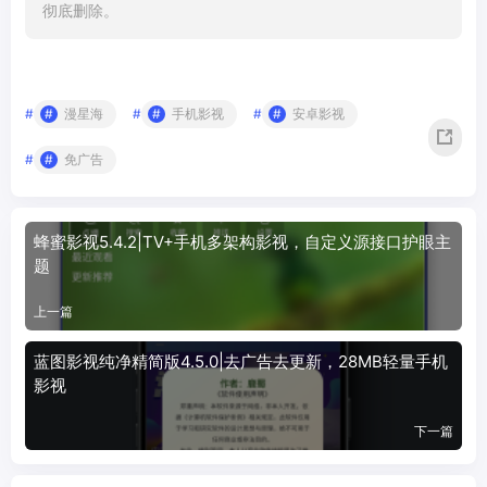
彻底删除。
#
漫星海
#
手机影视
#
安卓影视
#
免广告
蜂蜜影视5.4.2|TV+手机多架构影视，自定义源接口护眼主
题
上一篇
蓝图影视纯净精简版4.5.0|去广告去更新，28MB轻量手机
影视
下一篇