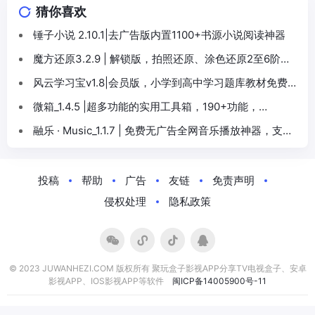
猜你喜欢
锤子小说 2.10.1|去广告版内置1100+书源小说阅读神器
魔方还原3.2.9 | 解锁版，拍照还原、涂色还原2至6阶魔
方
风云学习宝v1.8|会员版，小学到高中学习题库教材免费下
载
微箱_1.4.5 |超多功能的实用工具箱，190+功能，
1000+网页
融乐 · Music_1.1.7 | 免费无广告全网音乐播放神器，支持
SQ无损播放下载
投稿
帮助
广告
友链
免责声明
侵权处理
隐私政策
© 2023 JUWANHEZI.COM 版权所有 聚玩盒子影视APP分享TV电视盒子、安卓
影视APP、IOS影视APP等软件
闽ICP备14005900号-11
小伙伴们:
程序库
极客酱
佛系软件
免费字体下载
聚玩影视导航
花式玩客