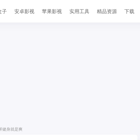
盒子
安卓影视
苹果影视
实用工具
精品资源
下载
大屏健身就是爽