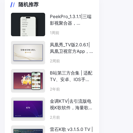
随机推荐
PeekPro_1.3.1.1|三端
影视聚合器，
Android+iOS+Windo
1周前
ws全覆盖
凤凰秀_TV版2.0.6.1|
凤凰卫视官方App，
多频道直播+深度资讯
2周前
B站第三方合集 | 适配
TV、安卓、IOS手
机、PC等多版本，还
2年前
有B站视频下载客户端
金调KTV|去引流版电
视K歌软件，海量歌曲
在家K歌
2月前
雷石K歌 v3.1.5.0 TV |