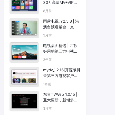
30万高清MV+VIP破
解，客厅KTV零成本
8月前
方案
雨露电视_Y2.5.8 | 港
澳台频道聚合，支持
外挂字幕和多线路切
3月前
换
电视桌面精选 | 四款
好用的第三方电视桌
面软件：Emotn UI、
2年前
当贝桌面、沙发桌
面、水滴轻桌面，你
mydv_1.2.16|开源版抖
喜欢哪一款？
音第三方电视客户端
TV
1月前
东鱼TVWeb_1.0.15 |
重大更新，新增多线
路换源和远程安装功
3月前
能