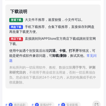
下载说明
大文件不推荐，速度较慢，小文件可以。
普通下载
手机下载推荐、合集下载推荐，直接保存到网盘
网盘下载
再批量下载更方便。
直接跳转到APPStore官方商店下载或跳转至官网
商店下载
下载。
使用中如遇个别安装后出现
闪退、卡顿、打不开
等情况，可
能是硬件或软件兼容问题，可
卸载/删除
，换试其他。
常见问
题
本站所列的一切应用软件、教程、数据仅限
用于学习、评测
和研究目的
，不得用于商业或非法用途，否则一切后果须自
负。您必须在下载后的24个小时之内，从您的电脑或手机中
彻底删除。
#
南坊追剧
#
影视APP
#
安卓影视