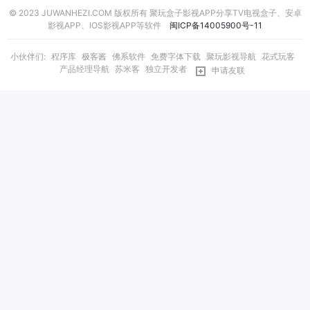
© 2023 JUWANHEZI.COM 版权所有 聚玩盒子影视APP分享TV电视盒子、安卓
影视APP、IOS影视APP等软件
闽ICP备14005900号-11
小伙伴们:
程序库
极客酱
佛系软件
免费字体下载
聚玩影视导航
花式玩客
产品经理导航
苏米客
独立开发者
申请友联