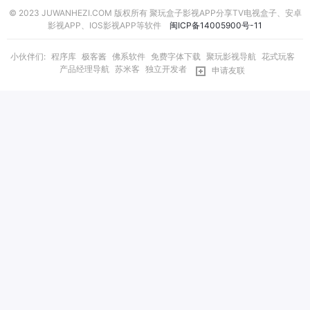
© 2023 JUWANHEZI.COM 版权所有 聚玩盒子影视APP分享TV电视盒子、安卓
影视APP、IOS影视APP等软件
闽ICP备14005900号-11
小伙伴们:
程序库
极客酱
佛系软件
免费字体下载
聚玩影视导航
花式玩客
产品经理导航
苏米客
独立开发者
申请友联