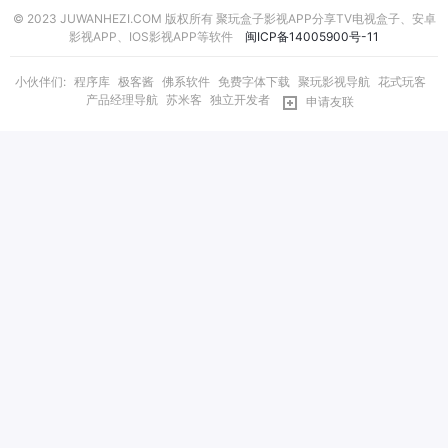
© 2023 JUWANHEZI.COM 版权所有 聚玩盒子影视APP分享TV电视盒子、安卓
影视APP、IOS影视APP等软件
闽ICP备14005900号-11
小伙伴们:
程序库
极客酱
佛系软件
免费字体下载
聚玩影视导航
花式玩客
产品经理导航
苏米客
独立开发者
申请友联