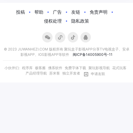
Posts
Navigation
投稿
帮助
广告
友链
免责声明
侵权处理
隐私政策
© 2023 JUWANHEZI.COM 版权所有 聚玩盒子影视APP分享TV电视盒子、安卓
影视APP、IOS影视APP等软件
闽ICP备14005900号-11
小伙伴们:
程序库
极客酱
佛系软件
免费字体下载
聚玩影视导航
花式玩客
产品经理导航
苏米客
独立开发者
申请友联