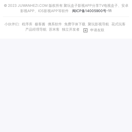
© 2023 JUWANHEZI.COM 版权所有 聚玩盒子影视APP分享TV电视盒子、安卓
影视APP、IOS影视APP等软件
闽ICP备14005900号-11
小伙伴们:
程序库
极客酱
佛系软件
免费字体下载
聚玩影视导航
花式玩客
产品经理导航
苏米客
独立开发者
申请友联