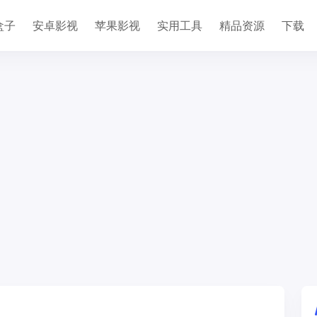
盒子
安卓影视
苹果影视
实用工具
精品资源
下载