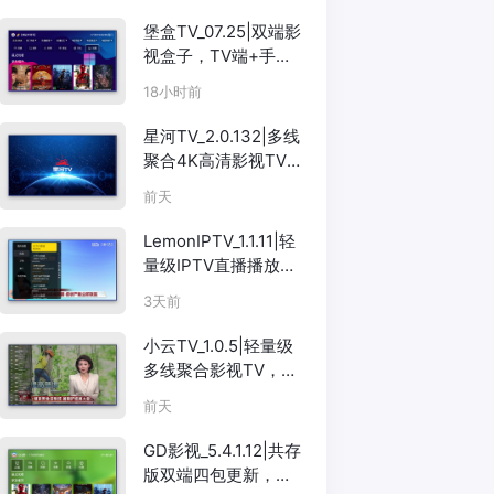
堡盒TV_07.25|双端影
视盒子，TV端+手机
端多源聚合
18小时前
星河TV_2.0.132|多线
聚合4K高清影视TV，
海量资源
前天
LemonIPTV_1.1.11|轻
量级IPTV直播播放
器，支持M3U/EPG
3天前
小云TV_1.0.5|轻量级
多线聚合影视TV，简
洁流畅
前天
GD影视_5.4.1.12|共存
版双端四包更新，