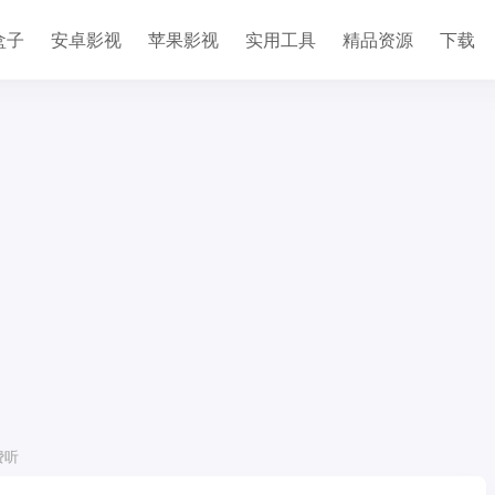
盒子
安卓影视
苹果影视
实用工具
精品资源
下载
费听