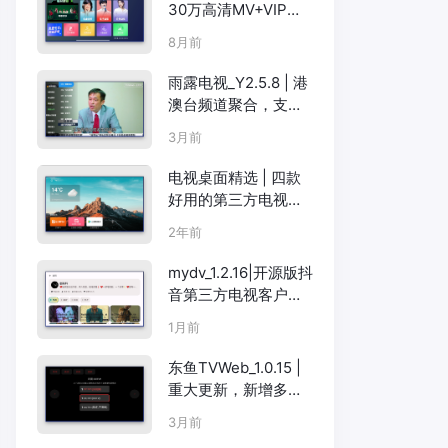
30万高清MV+VIP破
解，客厅KTV零成本
8月前
方案
雨露电视_Y2.5.8 | 港
澳台频道聚合，支持
外挂字幕和多线路切
3月前
换
电视桌面精选 | 四款
好用的第三方电视桌
面软件：Emotn UI、
2年前
当贝桌面、沙发桌
面、水滴轻桌面，你
mydv_1.2.16|开源版抖
喜欢哪一款？
音第三方电视客户端
TV
1月前
东鱼TVWeb_1.0.15 |
重大更新，新增多线
路换源和远程安装功
3月前
能