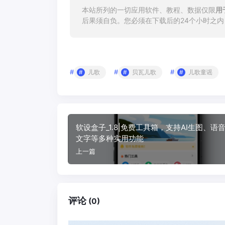
本站所列的一切应用软件、教程、数据仅限
用
后果须自负。您必须在下载后的24个小时之
#
#
#
儿歌
贝瓦儿歌
儿歌童谣
软设盒子_1.8|免费工具箱，支持AI生图、语
文字等多种实用功能
上一篇
评论
(0)