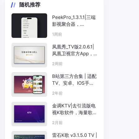
随机推荐
PeekPro_1.3.1.1|三端
影视聚合器，
Android+iOS+Windo
1周前
ws全覆盖
凤凰秀_TV版2.0.6.1|
凤凰卫视官方App，
多频道直播+深度资讯
2周前
B站第三方合集 | 适配
TV、安卓、IOS手
机、PC等多版本，还
2年前
有B站视频下载客户端
金调KTV|去引流版电
视K歌软件，海量歌曲
在家K歌
2月前
雷石K歌 v3.1.5.0 TV |