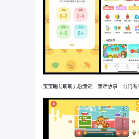
宝宝睡前听听儿歌童谣、童话故事，出门看