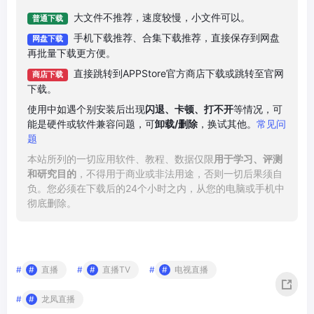
大文件不推荐，速度较慢，小文件可以。
普通下载
手机下载推荐、合集下载推荐，直接保存到网盘
网盘下载
再批量下载更方便。
直接跳转到APPStore官方商店下载或跳转至官网
商店下载
下载。
使用中如遇个别安装后出现
闪退、卡顿、打不开
等情况，可
能是硬件或软件兼容问题，可
卸载/删除
，换试其他。
常见问
题
本站所列的一切应用软件、教程、数据仅限
用于学习、评测
和研究目的
，不得用于商业或非法用途，否则一切后果须自
负。您必须在下载后的24个小时之内，从您的电脑或手机中
彻底删除。
#
直播
#
直播TV
#
电视直播
#
龙凤直播