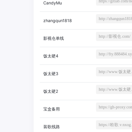
CandyMu
zhangqun1818
影视仓单线
饭太硬4
饭太硬3
饭太硬2
宝盒备用
装歌线路