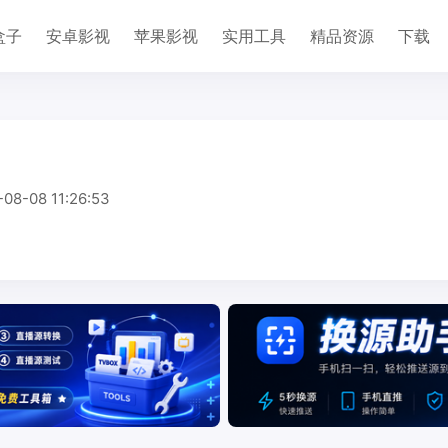
盒子
安卓影视
苹果影视
实用工具
精品资源
下载
8 11:26:53