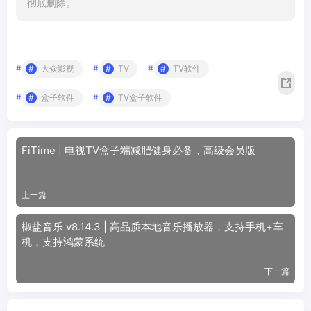
彻底删除。
#
大众影视
#
TV
#
TV软件
#
盒子软件
#
TV盒子软件
FiTime | 电视TV盒子端减肥健身必备，高级会员版
上一篇
椒盐音乐 v8.14.3 | 高品质本地音乐播放器，支持手机+车
机，支持鸿蒙系统
下一篇