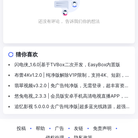
还没有评论， 告诉我们你的想法
猜你喜欢
闪电侠_1.6.0|基于TVBox二次开发，EasyBox内置版
布蕾4Kv1.2.0 | 纯净版解除V1P限制，支持4K、短剧，自
建布蕾4K专线播放流畅
翡翠视频v3.2.0 | 免广告纯净版，无需登录，超丰富资源
频道，追剧、短视频解说、专题等
悠兔电视_2.3.3 | 会员版安卓手机高清电视直播APP，支
持预告、回看、自定义源
追忆影视 5.0.0.0 去广告纯净版|超多蓝光线路源，超强弹
幕爆爽安卓追剧APP
投稿
帮助
广告
友链
免责声明
侵权处理
隐私政策