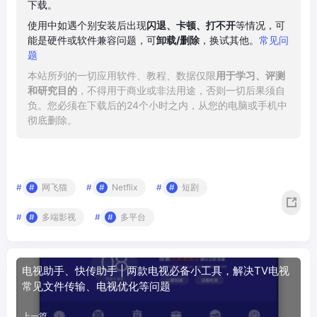
下载。
使用中如遇个别安装后出现
闪退、卡顿、打不开
等情况，可
能是硬件或软件兼容问题，可
卸载/删除
，换试其他。
常见问
题
本站所列的一切应用软件、教程、数据仅限
用于学习、评测
和研究目的
，不得用于商业或非法用途，否则一切后果须自
负。您必须在下载后的24个小时之内，从您的电脑或手机中
彻底删除。
#
网飞猫
#
Netflix
#
短剧
#
多端影视
#
多平台
电视助手、快传助手 | 两款电视必备小工具，解决TV电视
常见文件传输、电视优化等问题
上一篇